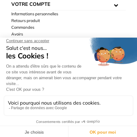
VOTRE COMPTE
Informations personnelles
Retours produit
Commandes
Avoirs
Adresses
Bons de réduction
Mentions légales
|
Données personnelles
|
Conditions générales
de ventes
| © Hydrodis 2003-2026. Tous droits réservés