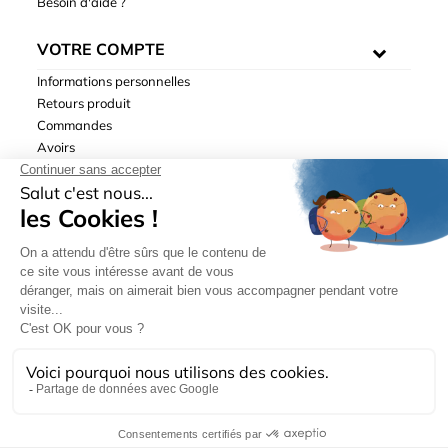
Besoin d'aide ?
VOTRE COMPTE
Informations personnelles
Retours produit
Commandes
Avoirs
Adresses
Bons de réduction
Mentions légales
|
Données personnelles
|
Conditions générales
de ventes
| © Hydrodis 2003-2026. Tous droits réservés