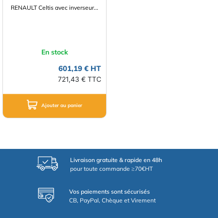
RENAULT Celtis avec inverseur...
En stock
601,19 € HT
721,43 € TTC
Ajouter au panier
Livraison gratuite & rapide en 48h
pour toute commande ≥70€HT
Vos paiements sont sécurisés
CB, PayPal, Chèque et Virement