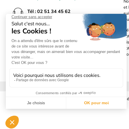
No
et 
Tél : 02 51 34 45 62
sui
Ouvert du lundi au vendredi
lou
8h à 12h30 et 13h45 à 18h
(17h30 le vendredi)
Dé
no
Di
Rue du Bocage La Ribotière
not
85170 Le Poiré sur Vie
Co
Mentions légales
|
Donné