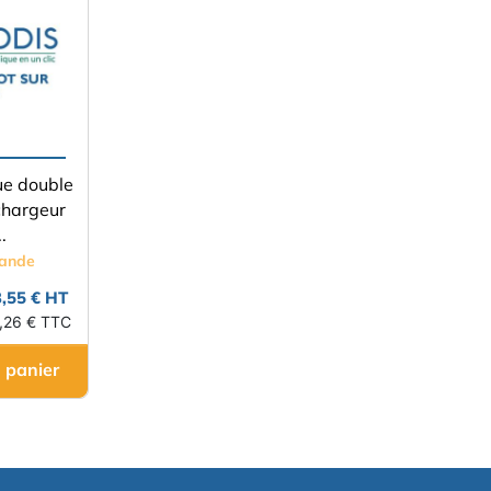
ue double
chargeur
.
mande
3,55 € HT
,26 € TTC
 panier