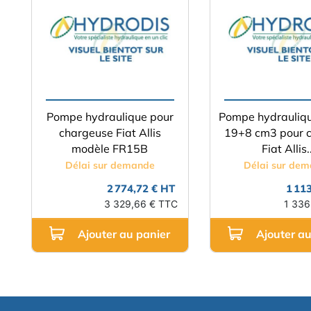
Pompe hydraulique pour
Pompe hydrauliq
chargeuse Fiat Allis
19+8 cm3 pour 
modèle FR15B
Fiat Allis..
Délai sur demande
Délai sur de
2 774,72 € HT
1 11
3 329,66 € TTC
1 336
Ajouter au panier
Ajouter au