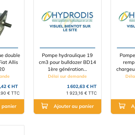
ue double
Pompe hydraulique 19
Pompe 
iat Allis
cm3 pour bulldozer BD14
remp
20
1ère génération...
chargeus
mande
Délai sur demande
Déla
,42 € HT
1 602,63 € HT
,90 € TTC
1 923,16 € TTC
 panier
Ajouter au panier
A