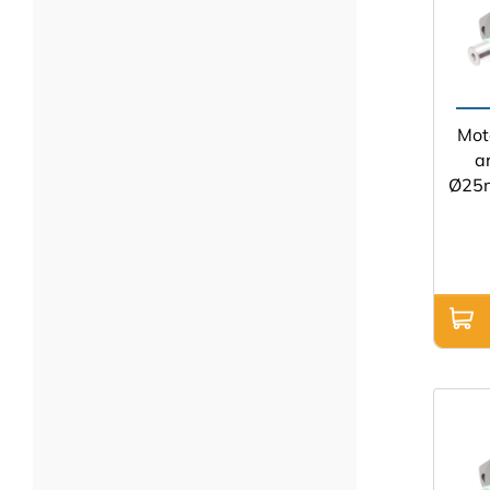
Mot
a
Ø25m