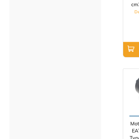
cm3
D
Mot
EA
Typ