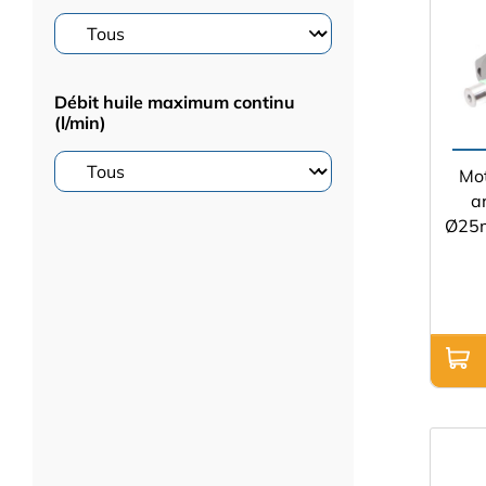
Débit huile maximum continu
(l/min)
Mo
a
Ø25m