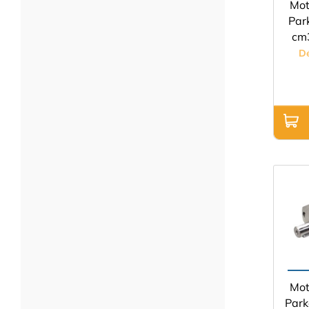
Mot
Park
cm3
D
Mot
Park