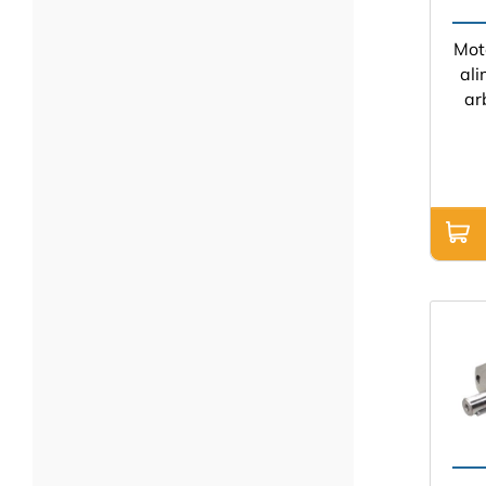
Mot
ali
ar