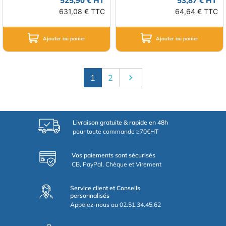
525,90 € HT
53,87 € HT
631,08 € TTC
64,64 € TTC
Ajouter au panier
Ajouter au panier
Suivant
1
2

Livraison gratuite & rapide en 48h
pour toute commande ≥70€HT
Vos paiements sont sécurisés
CB, PayPal, Chèque et Virement
Service client et Conseils
personnalisés
Appelez-nous au 02.51.34.45.62