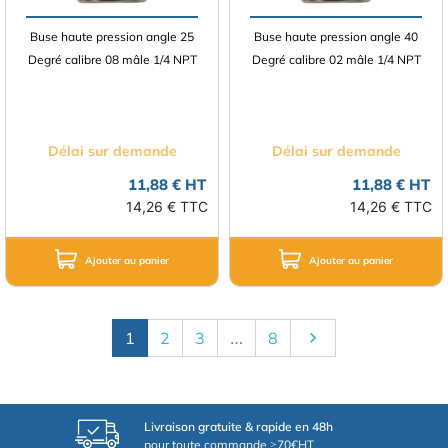
Buse haute pression angle 25
Buse haute pression angle 40
Degré calibre 08 mâle 1/4 NPT
Degré calibre 02 mâle 1/4 NPT
Délai sur demande
Délai sur demande
11,88 € HT
11,88 € HT
14,26 € TTC
14,26 € TTC
Ajouter au panier
Ajouter au panier
Suivant
1
2
3
…
8

Livraison gratuite & rapide en 48h
pour toute commande ≥70€HT