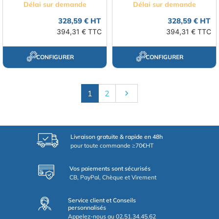
Délai sur demande
Délai sur demande
328,59 € HT
328,59 € HT
394,31 € TTC
394,31 € TTC
CONFIGURER
CONFIGURER
Suivant
1
2

Livraison gratuite & rapide en 48h
pour toute commande ≥70€HT
Vos paiements sont sécurisés
CB, PayPal, Chèque et Virement
Service client et Conseils
personnalisés
Appelez-nous au 02.51.34.45.62