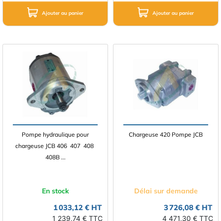
Ajouter au panier
Ajouter au panier
Pompe hydraulique pour
Chargeuse 420 Pompe JCB
chargeuse JCB 406  407  408 
408B ...
En stock
Délai sur demande
1 033,12 € HT
3 726,08 € HT
1 239,74 € TTC
4 471,30 € TTC