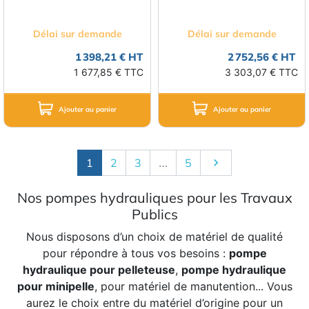
Délai sur demande
Délai sur demande
1 398,21 € HT
2 752,56 € HT
1 677,85 € TTC
3 303,07 € TTC
Ajouter au panier
Ajouter au panier
Suivant
1
2
3
…
5

Nos pompes hydrauliques pour les Travaux
Publics
Nous disposons d’un choix de matériel de qualité
pour répondre à tous vos besoins :
pompe
hydraulique pour pelleteuse
,
pompe hydraulique
pour minipelle
, pour matériel de manutention... Vous
aurez le choix entre du matériel d’origine pour un