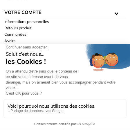
VOTRE COMPTE
Informations personnelles
Retours produit
Commandes
Avoirs
Adresses
Bons de réduction
Mentions légales
|
Données personnelles
|
Conditions générales
de ventes
| © Hydrodis 2003-2026. Tous droits réservés