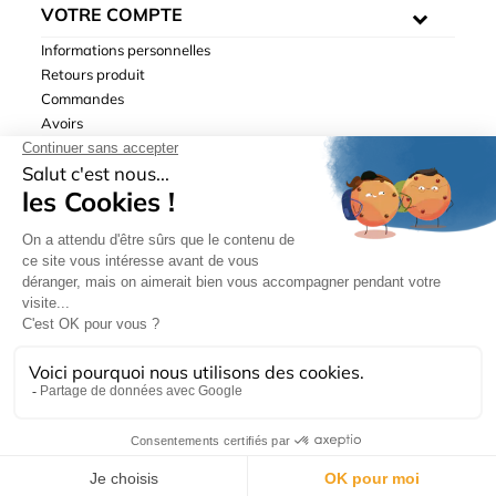
VOTRE COMPTE
Informations personnelles
Retours produit
Commandes
Avoirs
Adresses
Bons de réduction
Mentions légales
|
Données personnelles
|
Conditions générales
de ventes
| © Hydrodis 2003-2026. Tous droits réservés