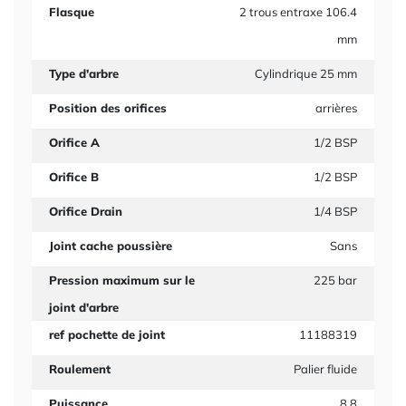
Flasque
2 trous entraxe 106.4
mm
Type d'arbre
Cylindrique 25 mm
Position des orifices
arrières
Orifice A
1/2 BSP
Orifice B
1/2 BSP
Orifice Drain
1/4 BSP
Joint cache poussière
Sans
Pression maximum sur le
225 bar
joint d'arbre
ref pochette de joint
11188319
Roulement
Palier fluide
Puissance
8.8