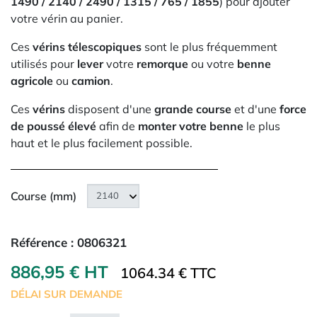
1490 / 2140 / 2490 / 1315 / 765 / 1855
) pour ajouter
votre vérin au panier.
Ces
vérins télescopiques
sont le plus fréquemment
utilisés pour
lever
votre
remorque
ou votre
benne
agricole
ou
camion
.
Ces
vérins
disposent d'une
grande course
et d'une
force
de poussé élevé
afin de
monter votre benne
le plus
haut et le plus facilement possible.
Course (mm)
Référence :
0806321
886,95 € HT
1064.34 € TTC
DÉLAI SUR DEMANDE