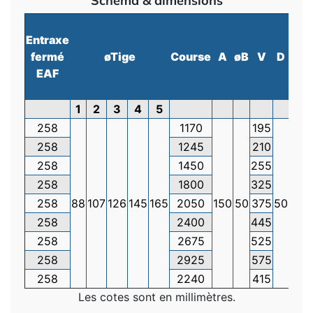
Schéma & dimensions
Entraxe
M
fermé
øTige
Course
A
øB
V
D
fi
EAF
1
2
3
4
5
E
258
1170
195
258
1245
210
258
1450
255
258
1800
325
258
88
107
126
145
165
2050
150
50
375
50
245
258
2400
445
258
2675
525
258
2925
575
258
2240
415
Les cotes sont en millimètres.