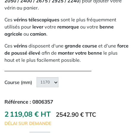
2050 / 2400 / 2675 / 2925 / 2240
) pour ajouter votre
vérin au panier.
Ces
vérins télescopiques
sont le plus fréquemment
utilisés pour
lever
votre
remorque
ou votre
benne
agricole
ou
camion
.
Ces
vérins
disposent d'une
grande course
et d'une
force
de poussé élevé
afin de
monter votre benne
le plus
haut et le plus facilement possible.
Course (mm)
Référence :
0806357
2 119,08 € HT
2542.90 € TTC
DÉLAI SUR DEMANDE