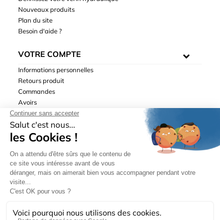
Nouveaux produits
Plan du site
Besoin d'aide ?
VOTRE COMPTE
Informations personnelles
Retours produit
Commandes
Avoirs
Adresses
Bons de réduction
Mentions légales
|
Données personnelles
|
Conditions générales
de ventes
| © Hydrodis 2003-2026. Tous droits réservés