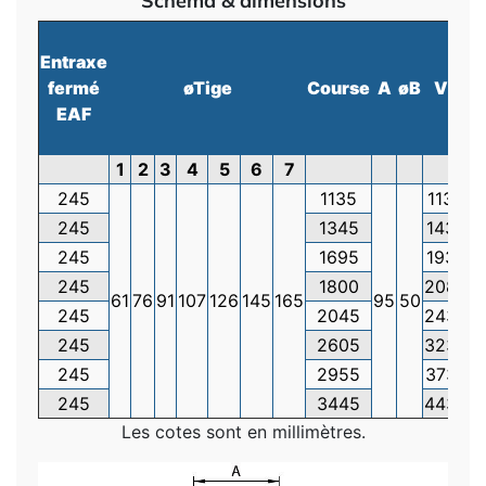
Schéma & dimensions
Entraxe
fermé
øTige
Course
A
øB
V
D
EAF
1
2
3
4
5
6
7
245
1135
113
245
1345
143
245
1695
193
245
1800
208
61
76
91
107
126
145
165
95
50
45
245
2045
243
245
2605
323
245
2955
373
245
3445
443
Les cotes sont en millimètres.