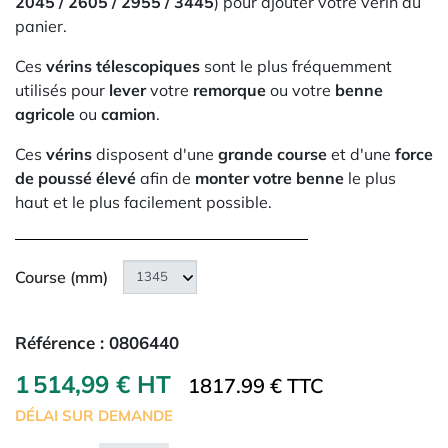
2045 / 2605 / 2955 / 3445
) pour ajouter votre vérin au
panier.
Ces
vérins télescopiques
sont le plus fréquemment
utilisés pour
lever
votre
remorque
ou votre
benne
agricole
ou
camion
.
Ces
vérins
disposent d'une
grande course
et d'une
force
de poussé élevé
afin de
monter votre benne
le plus
haut et le plus facilement possible.
Course (mm)
Référence :
0806440
1 514,99 € HT
1817.99 € TTC
DÉLAI SUR DEMANDE