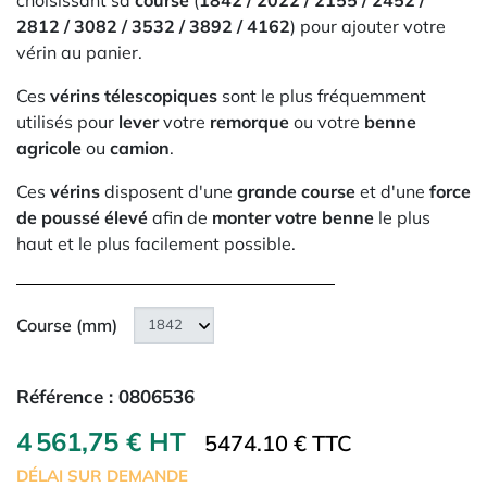
choisissant sa
course
(
1842 / 2022 / 2155 / 2452 /
2812 / 3082 / 3532 / 3892 / 4162
) pour ajouter votre
vérin au panier.
Ces
vérins télescopiques
sont le plus fréquemment
utilisés pour
lever
votre
remorque
ou votre
benne
agricole
ou
camion
.
Ces
vérins
disposent d'une
grande course
et d'une
force
de poussé élevé
afin de
monter votre benne
le plus
haut et le plus facilement possible.
Course (mm)
Référence :
0806536
4 561,75 € HT
5474.10 € TTC
DÉLAI SUR DEMANDE