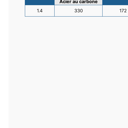
Acier au carbone
1.4
330
17