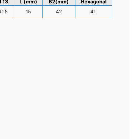
N 13
L (mm)
B2(mm)
Hexagonal
1.5
15
42
41