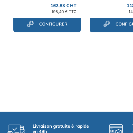
162,83 € HT
11
195,40 € TTC
14
CONFIGURER
CONFIG
Livraison gratuite & rapide
en 48h