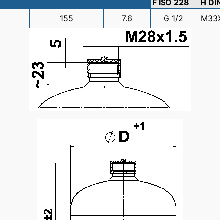
F ISO 228
H DI
2
155
7.6
G 1/2
M33X