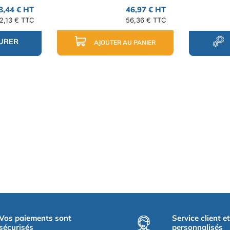
8,44 € HT
46,97 € HT
2,13 € TTC
56,36 € TTC
URER
AJOUTER AU PANIER
Vos paiements sont
Service client e
sécurisés
personnalisés