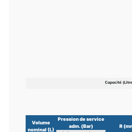
Capacité (Litre
Pression de service
Volume
adm. (Bar)
R (m
nominal (L)