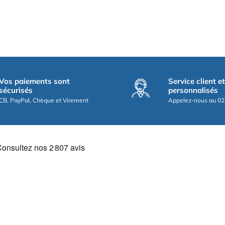
Vos paiements sont
Service client e
sécurisés
personnalisés
CB, PayPal, Chèque et Virement
Appelez-nous au 02