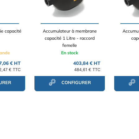
ie capacité
Accumulateur à membrane
Accumul
capacité 1 Litre - raccord
capa
femelle
mande
En stock
7,06 € HT
403,84 € HT
2,47 € TTC
484,61 € TTC
URER
CONFIGURER