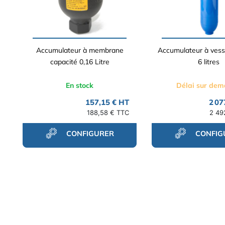
Accumulateur à membrane
Accumulateur à vess
capacité 0,16 Litre
6 litres
En stock
Délai sur de
157,15 € HT
2 07
188,58 € TTC
2 49
CONFIGURER
CONFIG