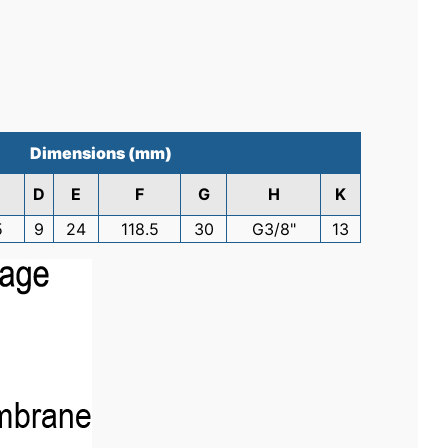
Dimensions (mm)
D
E
F
G
H
K
5
9
24
118.5
30
G3/8"
13