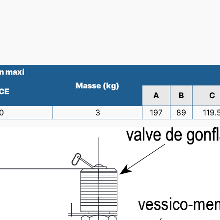
n maxi
Masse (kg)
 CE
A
B
C
0
3
197
89
119.