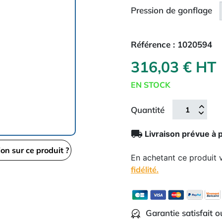
Pression de gonflage
Référence :
1020594
316,03 € HT
EN STOCK
Quantité
local_shipping
Livraison prévue à 
ion sur ce produit ?
En achetant ce produit
fidélité.
Garantie satisfait 