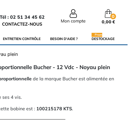
0
Tél : 02 51 34 45 62
Mon compte
0,00 €
CONTACTEZ-NOUS
Promo
ENTRETIEN CONTRÔLE
BESOIN D'AIDE ?
DESTOCKAGE
yau plein
oportionnelle Bucher - 12 Vdc - Noyau plein
proportionnelle
de la marque Bucher est alimentée en
e ses 4 vis.
ette bobine est :
100215178 KTS
.