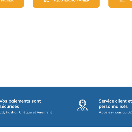
 PANIER
AJOUTER AU PANIER
A
Vos paiements sont
Service client e
sécurisés
personnalisés
CB, PayPal, Chèque et Virement
Appelez-nous au 02