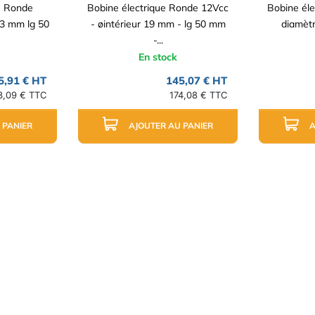
e Ronde
Bobine électrique Ronde 12Vcc
Bobine éle
23 mm lg 50
- øintérieur 19 mm - lg 50 mm
diamètr
-...
En stock
5,91 € HT
145,07 € HT
3,09 € TTC
174,08 € TTC
 PANIER
AJOUTER AU PANIER
A