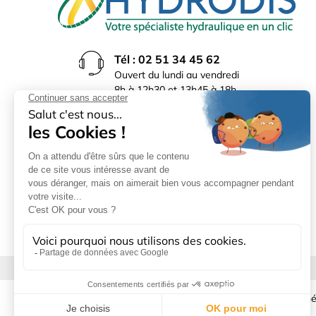
Tél : 02 51 34 45 62
Ouvert du lundi au vendredi
8h à 12h30 et 13h45 à 18h
(17h30 le vendredi)
Rue du Bocage La Ribotière
85170 Le Poiré sur Vie
Mentions légales
|
Donné