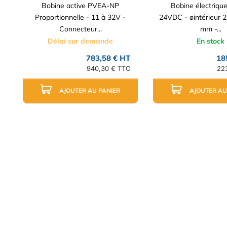
Bobine active PVEA-NP
Bobine électriqu
Proportionnelle - 11 à 32V -
24VDC - øintérieur 
Connecteur...
mm -...
Délai sur demande
En stock
783,58 € HT
18
940,30 € TTC
22
AJOUTER AU PANIER
AJOUTER AU