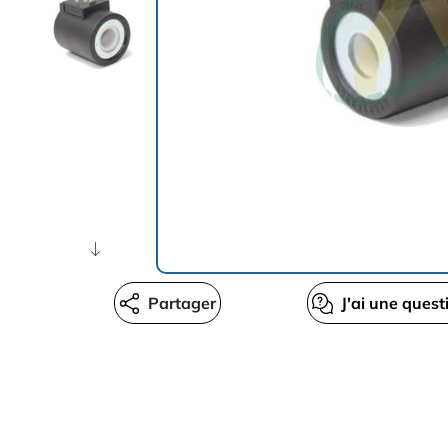
Partager
J'ai une quest