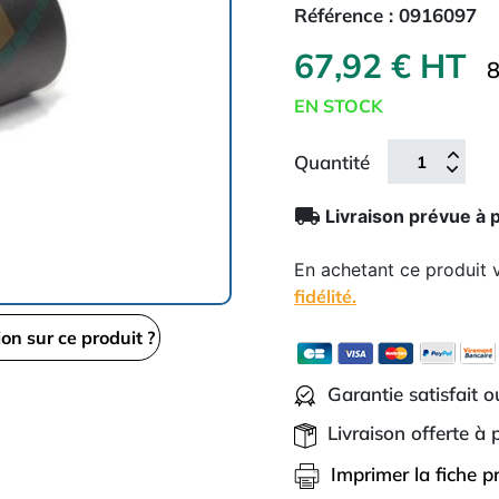
Référence :
0916097
67,92 € HT
8
EN STOCK
Quantité
local_shipping
Livraison prévue à 
En achetant ce produit
fidélité.
ion sur ce produit ?
Garantie satisfait 
Livraison offerte à
Imprimer la fiche p