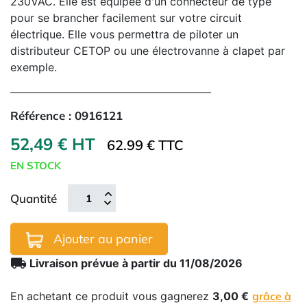
230VAC. Elle est équipée d'un connecteur de type
pour se brancher facilement sur votre circuit
électrique. Elle vous permettra de piloter un
distributeur CETOP ou une électrovanne à clapet par
exemple.
Référence :
0916121
52,49 € HT
62.99 € TTC
EN STOCK
Quantité
Ajouter au panier
local_shipping
Livraison prévue à partir du 11/08/2026
En achetant ce produit vous gagnerez
3,00 €
grâce à