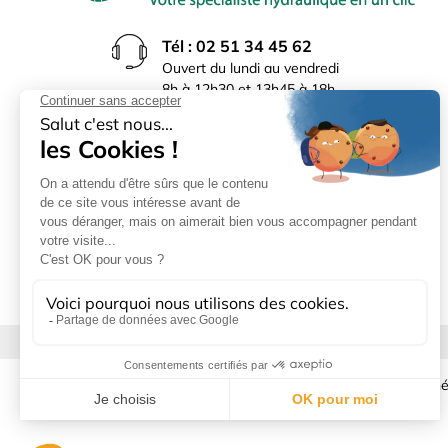
Tél : 02 51 34 45 62
Ouvert du lundi au vendredi
8h à 12h30 et 13h45 à 18h
(17h30 le vendredi)
Rue du Bocage La Ribotière
85170 Le Poiré sur Vie
Mentions légales
|
Donné