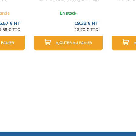
mande
En stock
6,57 € HT
19,33 € HT
5,88 € TTC
23,20 € TTC
 PANIER
AJOUTER AU PANIER
A