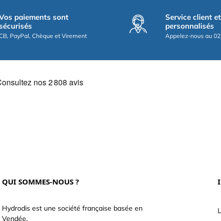
Vos paiements sont
Service client e
sécurisés
personnalisés
CB, PayPal, Chèque et Virement
Appelez-nous au 02
QUI SOMMES-NOUS ?
Hydrodis est une société française basée en
L
Vendée.