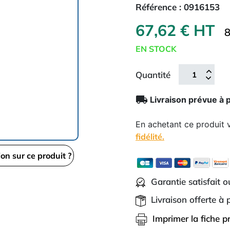
Référence :
0916153
67,62 € HT
8
EN STOCK
Quantité
local_shipping
Livraison prévue à 
En achetant ce produit
fidélité.
ion sur ce produit ?
Garantie satisfait 
Livraison offerte à
Imprimer la fiche p