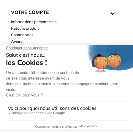
VOTRE COMPTE
Informations personnelles
Retours produit
Commandes
Avoirs
Adresses
Bons de réduction
Mentions légales
|
Données personnelles
|
Conditions générales
de ventes
| © Hydrodis 2003-2026. Tous droits réservés