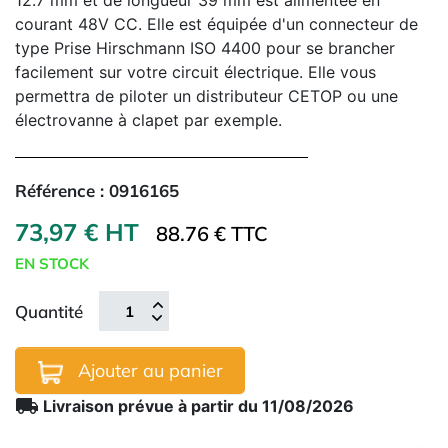
12.7 mm et de longueur 39 mm est alimentée en
courant 48V CC. Elle est équipée d'un connecteur de
type Prise Hirschmann ISO 4400 pour se brancher
facilement sur votre circuit électrique. Elle vous
permettra de piloter un distributeur CETOP ou une
électrovanne à clapet par exemple.
Référence :
0916165
73,97 € HT
88.76 € TTC
EN STOCK
Quantité
Ajouter au panier
local_shipping
Livraison prévue à partir du 11/08/2026