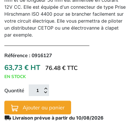
mm et de longueur 56 mm est alimentée en courant
12V CC. Elle est équipée d'un connecteur de type Prise
Hirschmann ISO 4400 pour se brancher facilement sur
votre circuit électrique. Elle vous permettra de piloter
un distributeur CETOP ou une électrovanne à clapet
par exemple.
Référence :
0916127
63,73 € HT
76.48 € TTC
EN STOCK
Quantité
Ajouter au panier
local_shipping
Livraison prévue à partir du 10/08/2026