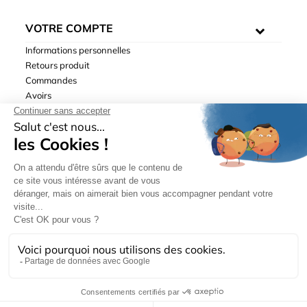
VOTRE COMPTE
Informations personnelles
Retours produit
Commandes
Avoirs
Adresses
Bons de réduction
Mentions légales
|
Données personnelles
|
Conditions générales
de ventes
| © Hydrodis 2003-2026. Tous droits réservés