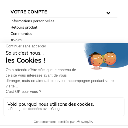
VOTRE COMPTE
Informations personnelles
Retours produit
Commandes
Avoirs
Adresses
Bons de réduction
Mentions légales
|
Données personnelles
|
Conditions générales
de ventes
| © Hydrodis 2003-2026. Tous droits réservés