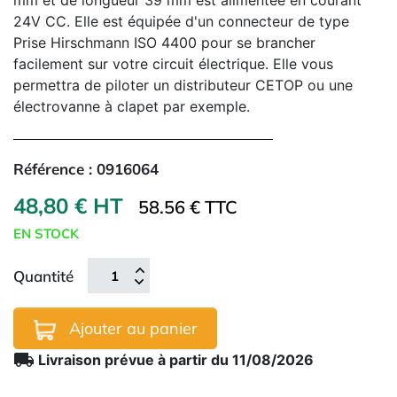
mm et de longueur 39 mm est alimentée en courant
24V CC. Elle est équipée d'un connecteur de type
Prise Hirschmann ISO 4400 pour se brancher
facilement sur votre circuit électrique. Elle vous
permettra de piloter un distributeur CETOP ou une
électrovanne à clapet par exemple.
Référence :
0916064
48,80 € HT
58.56 € TTC
EN STOCK
Quantité
Ajouter au panier
local_shipping
Livraison prévue à partir du 11/08/2026