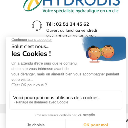
Tél : 02 51 34 45 62
Ouvert du lundi au vendredi
8h à 12h30 et 13h45 à 18h
(17h30 le vendredi)
Rue du Bocage La Ribotière
85170 Le Poiré sur Vie
Mentions légales
|
Donné