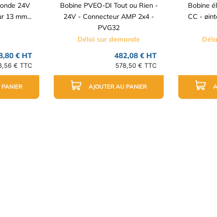
Ronde 24V
Bobine PVEO-DI Tout ou Rien -
Bobine é
r 13 mm...
24V - Connecteur AMP 2x4 -
CC - øint
PVG32
Délai sur demande
Déla
8,80 € HT
482,08 € HT
8,56 € TTC
578,50 € TTC
 PANIER
AJOUTER AU PANIER
A