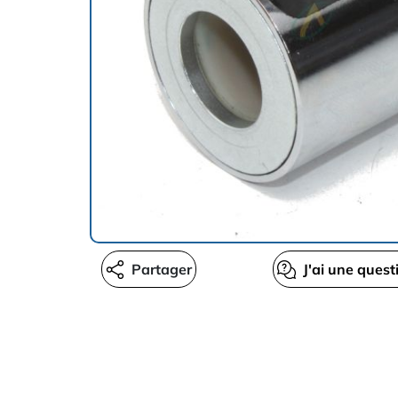
Partager
J'ai une quest