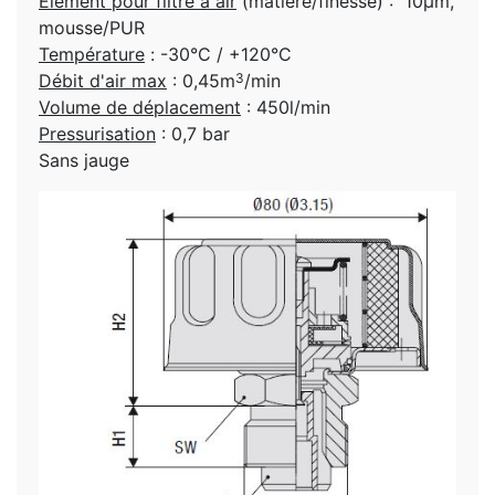
Elément pour filtre à air
(matière/finesse) : 10µm,
mousse/PUR
Température
: -30°C / +120°C
Débit d'air max
: 0,45m
/min
3
Volume de déplacement
: 450l/min
Pressurisation
: 0,7 bar
Sans jauge