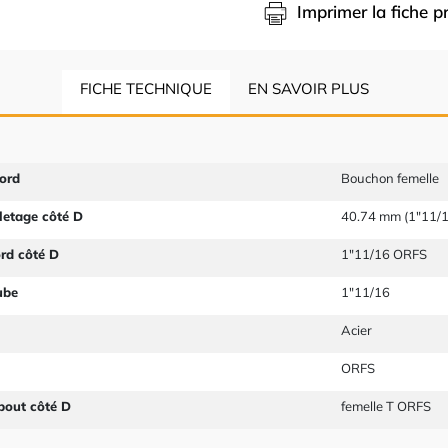
Imprimer la fiche p
FICHE TECHNIQUE
EN SAVOIR PLUS
ord
Bouchon femelle
letage côté D
40.74 mm (1"11/
ord côté D
1"11/16 ORFS
ube
1"11/16
Acier
ORFS
bout côté D
femelle T ORFS