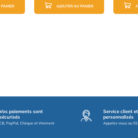
 PANIER
AJOUTER AU PANIER
A
Vos paiements sont
Service client e
sécurisés
personnalisés
CB, PayPal, Chèque et Virement
Appelez-nous au 02