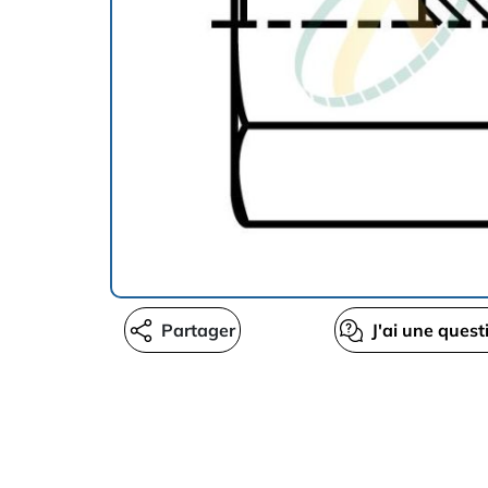
Partager
J'ai une quest