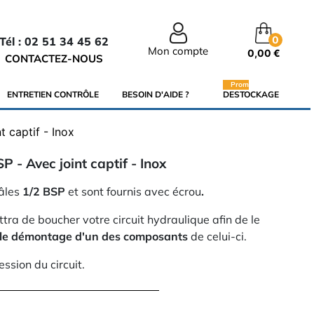
0
Tél : 02 51 34 45 62
Mon compte
0,00 €
CONTACTEZ-NOUS
Promo
ENTRETIEN CONTRÔLE
BESOIN D'AIDE ?
DESTOCKAGE
 captif - Inox
 - Avec joint captif - Inox
âles
1/2 BSP
et sont fournis avec écrou
.
ra de boucher votre circuit hydraulique afin de le
s le démontage d'un des composants
de celui-ci.
ssion du circuit.