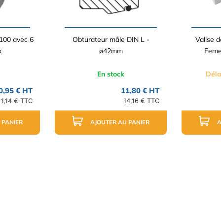
100 avec 6
Obturateur mâle DIN L -
Valise 
x
ø42mm
Feme
En stock
Déla
0,95 € HT
11,80 € HT
1,14 € TTC
14,16 € TTC
 PANIER
AJOUTER AU PANIER
A