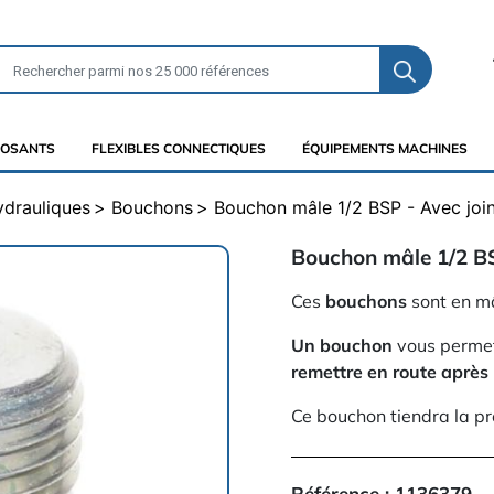
OSANTS
FLEXIBLES CONNECTIQUES
ÉQUIPEMENTS MACHINES
ydrauliques
Bouchons
Bouchon mâle 1/2 BSP - Avec joint
Bouchon mâle 1/2 BSP
Ces
bouchons
sont en m
Un bouchon
vous permett
remettre en route aprè
Ce bouchon tiendra la pre
Référence :
1136379