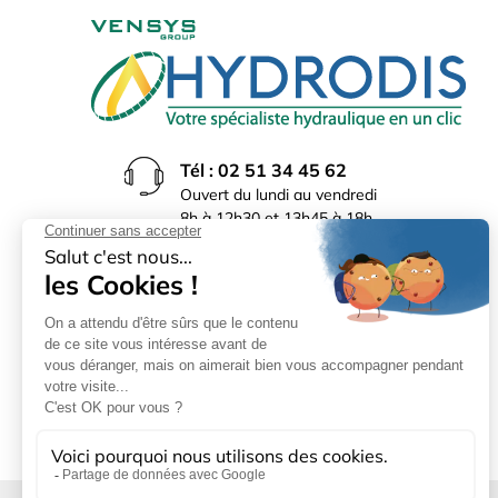
Tél : 02 51 34 45 62
Ouvert du lundi au vendredi
8h à 12h30 et 13h45 à 18h
(17h30 le vendredi)
Rue du Bocage La Ribotière
85170 Le Poiré sur Vie