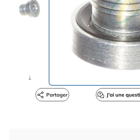
Partager
J'ai une quest