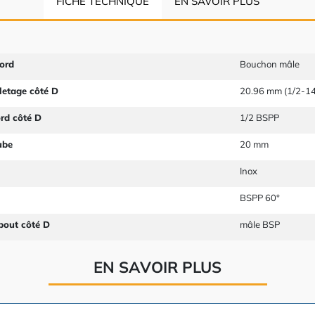
FICHE TECHNIQUE
EN SAVOIR PLUS
ord
Bouchon mâle
letage côté D
20.96 mm (1/2-14
ord côté D
1/2 BSPP
ube
20 mm
Inox
BSPP 60°
bout côté D
mâle BSP
EN SAVOIR PLUS