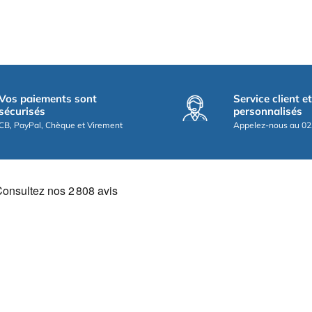
Vos paiements sont
Service client e
sécurisés
personnalisés
CB, PayPal, Chèque et Virement
Appelez-nous au 02