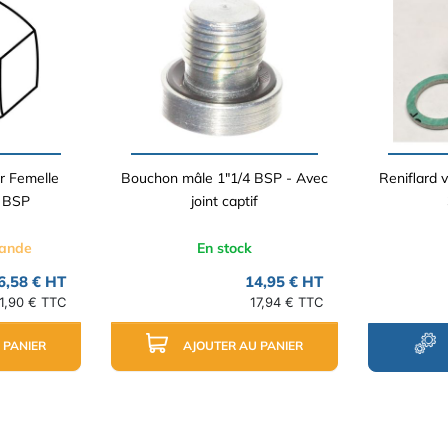
r Femelle
Bouchon mâle 1"1/4 BSP - Avec
Reniflard v
4 BSP
joint captif
mande
En stock
6,58 € HT
14,95 € HT
1,90 € TTC
17,94 € TTC
 PANIER
AJOUTER AU PANIER