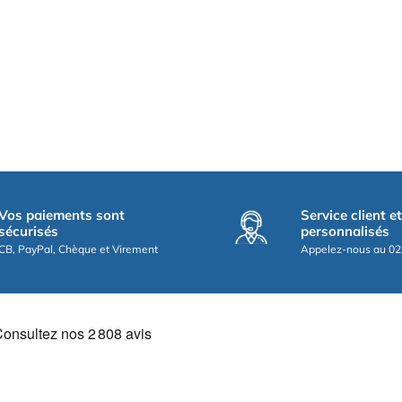
Vos paiements sont
Service client e
sécurisés
personnalisés
CB, PayPal, Chèque et Virement
Appelez-nous au 02