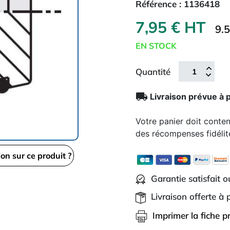
Référence :
1136418
7,95 € HT
9.
EN STOCK
Quantité
local_shipping
Livraison prévue à 
Votre panier doit conte
des récompenses fidélit
ion sur ce produit ?
Garantie satisfait 
Livraison offerte à
Imprimer la fiche p