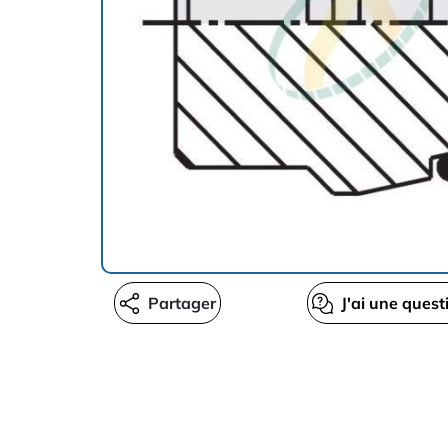
Partager
J'ai une quest