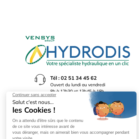
Tél : 02 51 34 45 62
Ouvert du lundi au vendredi
8h à 12h30 et 13h45 à 18h
(17h30 le vendredi)
Rue du Bocage La Ribotière
85170 Le Poiré sur Vie