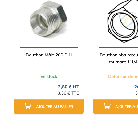
Bouchon Mâle 20S DIN
Bouchon obturateu
tournant 1"1/
En stock
Délai sur de
2,80 € HT
2
3,36 € TTC
3
AJOUTER AU PANIER
AJOUTER AU