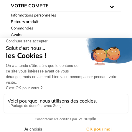
VOTRE COMPTE
Informations personnelles
Retours produit
Commandes
Avoirs
Adresses
Bons de réduction
Mentions légales
|
Données personnelles
|
Conditions générales
de ventes
| © Hydrodis 2003-2026. Tous droits réservés