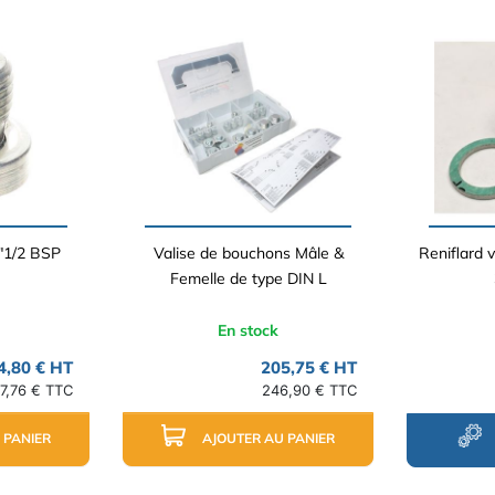
"1/2 BSP
Valise de bouchons Mâle &
Reniflard v
Femelle de type DIN L
En stock
4,80 € HT
205,75 € HT
17,76 € TTC
246,90 € TTC
 PANIER
AJOUTER AU PANIER