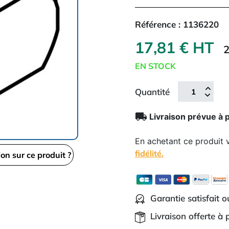
Référence :
1136220
17,81 € HT
2
EN STOCK
Quantité
local_shipping
Livraison prévue à 
En achetant ce produit
fidélité.
ion sur ce produit ?
Garantie satisfait 
Livraison offerte à