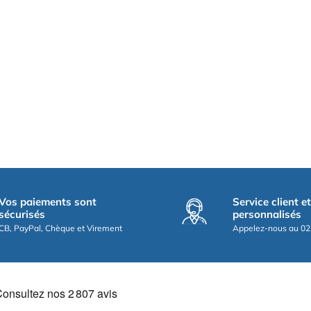
Vos paiements sont
Service client e
sécurisés
personnalisés
CB, PayPal, Chèque et Virement
Appelez-nous au 02