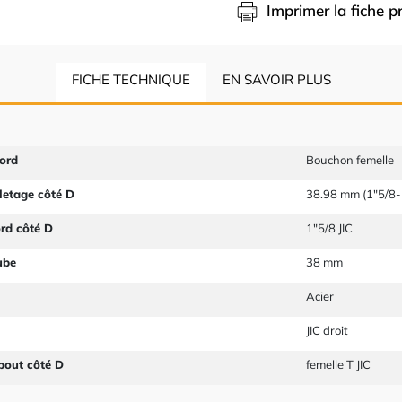
Imprimer la fiche p
FICHE TECHNIQUE
EN SAVOIR PLUS
ord
Bouchon femelle
letage côté D
38.98 mm (1"5/8-
ord côté D
1"5/8 JIC
ube
38 mm
Acier
JIC droit
bout côté D
femelle T JIC