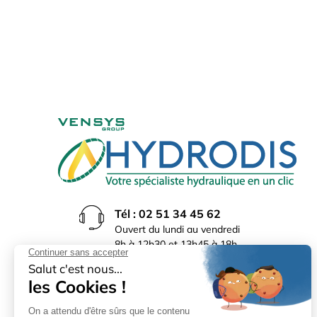
Tél : 02 51 34 45 62
Ouvert du lundi au vendredi
8h à 12h30 et 13h45 à 18h
(17h30 le vendredi)
Rue du Bocage La Ribotière
85170 Le Poiré sur Vie