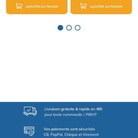
AJOUTER AU PANIER
AJOUTER AU PANIER
Livraison gratuite & rapide en 48h
pour toute commande ≥70€HT
Vos paiements sont sécurisés
CB, PayPal, Chèque et Virement