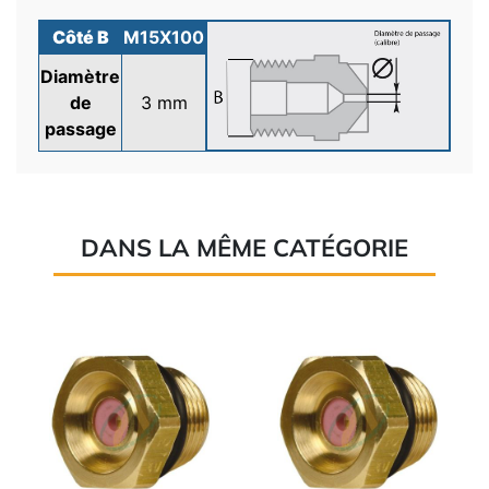
Côté B
M15X100
Diamètre
de
3 mm
passage
DANS LA MÊME CATÉGORIE