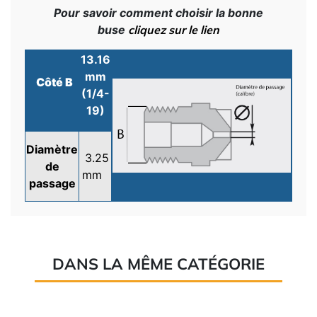
Pour savoir comment choisir la bonne
buse
cliquez sur le lien
13.16
mm
Côté B
(1/4-
19)
Diamètre
3.25
de
mm
passage
DANS LA MÊME CATÉGORIE