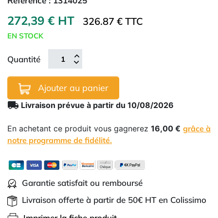
Référence :
1314025
272,39 € HT
326.87 € TTC
EN STOCK
Quantité
Ajouter au panier
local_shipping
Livraison prévue à partir du 10/08/2026
En achetant ce produit vous gagnerez
16,00 €
grâce à
notre programme de fidélité.
Garantie satisfait ou remboursé
Livraison offerte à partir de 50€ HT en Colissimo
Imprimer la fiche produit