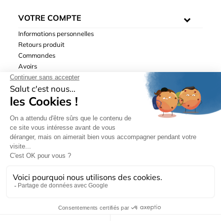
VOTRE COMPTE
Informations personnelles
Retours produit
Commandes
Avoirs
Adresses
Bons de réduction
Mentions légales
|
Données personnelles
|
Conditions générales
de ventes
| © Hydrodis 2003-2026. Tous droits réservés