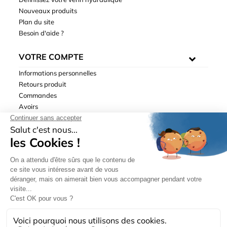
Nouveaux produits
Plan du site
Besoin d'aide ?
VOTRE COMPTE
Informations personnelles
Retours produit
Commandes
Avoirs
Adresses
Bons de réduction
Mentions légales
|
Données personnelles
|
Conditions générales
de ventes
| © Hydrodis 2003-2026. Tous droits réservés