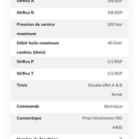
Orifice A
3/8 BSP
Orifice B
3/8 BSP
Pression de service
200 bar
maximum
Débit huile maximum
40 l/min
continu (l/min)
Orifice P
1/2 BSP
Orifice T
1/2 BSP
Tiroir
Double effet A & B
fermé
Commande
électrique
Connectique
Prise Hirschmann ISO
4400