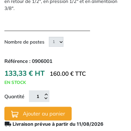
en retour de 1/2", en pression 1/2" et en alimentaion
3/8".
Nombre de postes
Référence :
0906001
133,33 € HT
160.00 € TTC
EN STOCK
Quantité
Ajouter au panier
local_shipping
Livraison prévue à partir du 11/08/2026