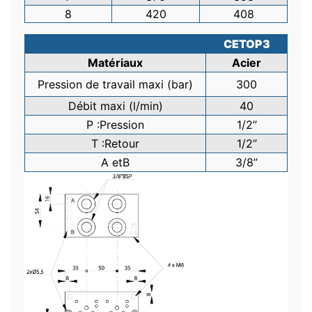
8
420
408
CETOP
3
Matériaux
Acier
Pression de
travail
maxi
(bar)
300
Débit
maxi
(l/min)
40
P :
Pression
1/2’’
T :
Retour
1/2’’
A et
B
3/8’’