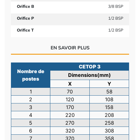
Orifice B
3/8 BSP
Orifice P
1/2 BSP
Orifice T
1/2 BSP
EN SAVOIR PLUS
CETOP 3
Nombre de
Dimensions(mm)
postes
X
Y
1
70
58
2
120
108
3
170
158
4
220
208
5
270
258
6
320
308
7
370
358