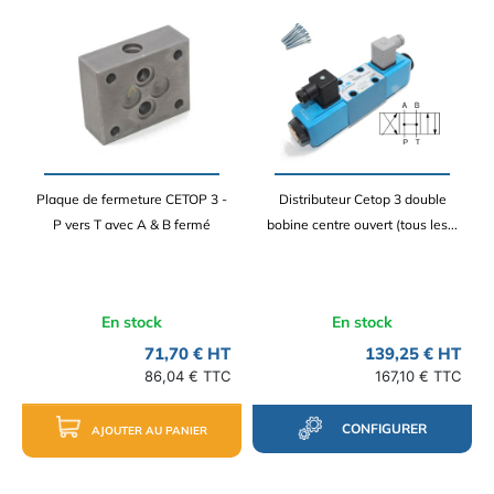
Plaque de fermeture CETOP 3 -
Distributeur Cetop 3 double
P vers T avec A & B fermé
bobine centre ouvert (tous les...
En stock
En stock
71,70 € HT
139,25 € HT
86,04 € TTC
167,10 € TTC
CONFIGURER
AJOUTER AU PANIER