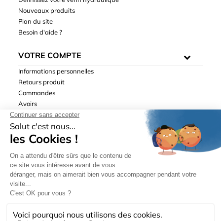
Nouveaux produits
Plan du site
Besoin d'aide ?
VOTRE COMPTE
Informations personnelles
Retours produit
Commandes
Avoirs
Adresses
Bons de réduction
Mentions légales
|
Données personnelles
|
Conditions générales
de ventes
| © Hydrodis 2003-2026. Tous droits réservés