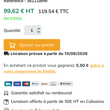
Référence :
361118HR
99,62 € HT
119.54 € TTC
EN STOCK
Quantité
Ajouter au panier
local_shipping
Livraison prévue à partir du 10/08/2026
En achetant ce produit vous gagnerez
5,50 €
grâce à
notre programme de fidélité.
Garantie satisfait ou remboursé
Livraison offerte à partir de 50€ HT en Colissimo