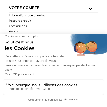
VOTRE COMPTE
Informations personnelles
Retours produit
Commandes
Avoirs
Adresses
Bons de réduction
Mentions légales
|
Données personnelles
|
Conditions générales
de ventes
| © Hydrodis 2003-2026. Tous droits réservés