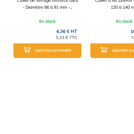
Collier de serrage renforcé GBS
Collier à vis ZEBRA
- Diamètre 86 à 91 mm -...
120 à 140 
En stock
En stock
4,36 € HT
1
5,23 € TTC
1
AJOUTER AU PANIER
AJOUTER AU