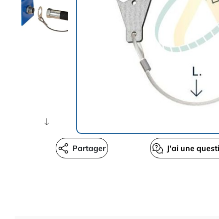
Partager
J'ai une quest