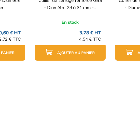
 - Diamètre
Collier de serrage renforcé GBS
Collier de
mm
- Diamètre 29 à 31 mm -...
- Diamè
En stock
0,60 € HT
3,78 € HT
2,72 € TTC
4,54 € TTC
 PANIER
AJOUTER AU PANIER
A