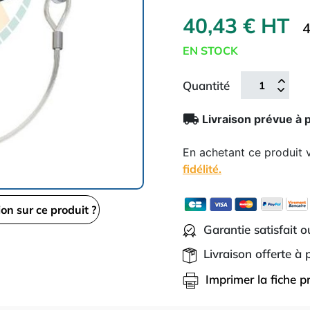
40,43 € HT
4
EN STOCK
Quantité
local_shipping
Livraison prévue à 
En achetant ce produit
fidélité.
ion sur ce produit ?
Garantie satisfait 
Livraison offerte à
Imprimer la fiche p