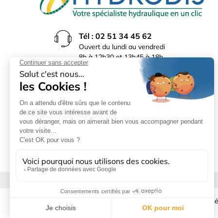
Tél : 02 51 34 45 62
Ouvert du lundi au vendredi
8h à 12h30 et 13h45 à 18h
(17h30 le vendredi)
Rue du Bocage La Ribotière
85170 Le Poiré sur Vie
Mentions légales
|
Donné