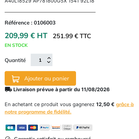
A40L18529 AP781800G5X 1541 92L18
Référence :
0106003
209,99 € HT
251.99 € TTC
EN STOCK
Quantité
Ajouter au panier
local_shipping
Livraison prévue à partir du 11/08/2026
En achetant ce produit vous gagnerez
12,50 €
grâce à
notre programme de fidélité.
Garantie satisfait ou remboursé