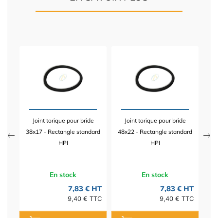
8x22
Bri
ion
mm
Joint torique pour bride
Joint torique pour bride
 HT
38x17 - Rectangle standard
48x22 - Rectangle standard
TTC
HPI
HPI
En stock
En stock
7,83 € HT
7,83 € HT
9,40 € TTC
9,40 € TTC