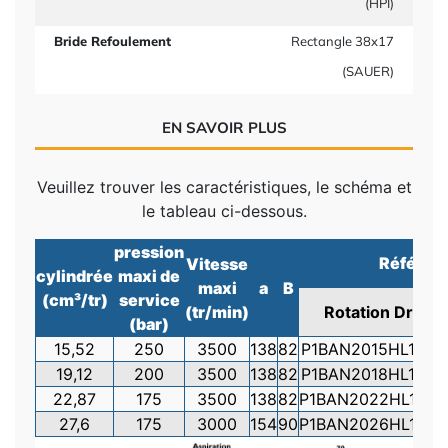
(HPI)
Bride Refoulement
Rectangle 38x17
(SAUER)
EN SAVOIR PLUS
Veuillez trouver les caractéristiques, le schéma et
le tableau ci-dessous.
pression
Référen
Vitesse
cylindrée
maxi de
maxi
a
B
(cm³/tr)
service
(tr/min)
Rotation Droite
(bar)
15,52
250
3500
138
82
P1BAN2015HL13B0
19,12
200
3500
138
82
P1BAN2018HL13B0
22,87
175
3500
138
82
P1BAN2022HL13B
27,6
175
3000
154
90
P1BAN2026HL13B