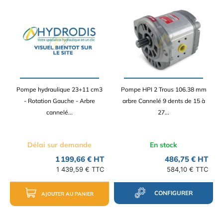
Pompe hydraulique 23+11 cm3
Pompe HPI 2 Trous 106.38 mm
- Rotation Gauche - Arbre
arbre Cannelé 9 dents de 15 à
cannelé...
27...
Délai sur demande
En stock
1 199,66 € HT
486,75 € HT
1 439,59 € TTC
584,10 € TTC
CONFIGURER
AJOUTER AU PANIER