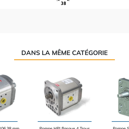
DANS LA MÊME CATÉGORIE
 106.38 mm
Pompe HPI flasque 4 Trous
Pompe S