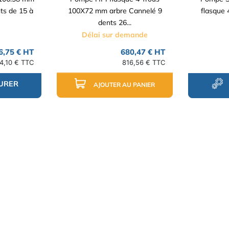
ts de 15 à
100X72 mm arbre Cannelé 9
flasque 
dents 26...
Délai sur demande
6,75 € HT
680,47 € HT
4,10 € TTC
816,56 € TTC
URER
AJOUTER AU PANIER