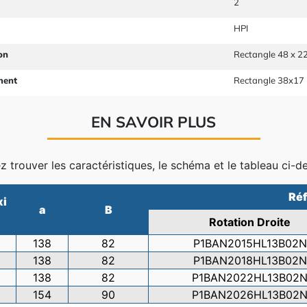
2
HPI
on
Rectangle 48 x 22
ment
Rectangle 38x17
EN SAVOIR PLUS
ez trouver les caractéristiques, le schéma et le tableau ci-d
Réf
xi
a
B
Rotation Droite
138
82
P1BAN2015HL13B02N
138
82
P1BAN2018HL13B02N
138
82
P1BAN2022HL13B02
154
90
P1BAN2026HL13B02