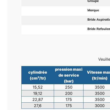
Groupe
Marque
Bride Aspirati
Bride Refoule
Veuill
pression maxi
cylindrée
Vitesse ma
de service
(cm³/tr)
(tr/min)
(bar)
15,52
250
3500
19,12
200
3500
22,87
175
3500
27,6
175
3000