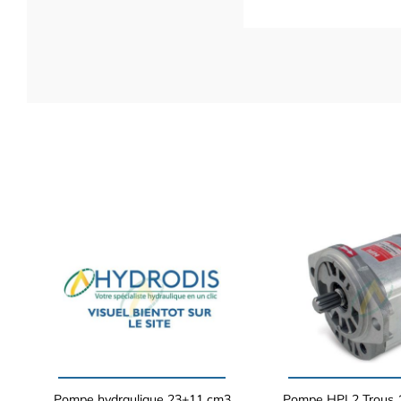
Pompe hydraulique 23+11 cm3
Pompe HPI 2 Trous