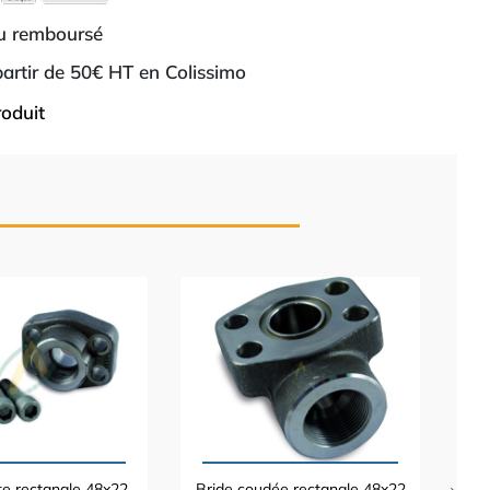
ou remboursé
 partir de 50€ HT en Colissimo
roduit
B
38
te rectangle 48x22
Bride coudée rectangle 48x22