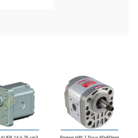
AUER 14 à 25 cm3
Pompe HPI 2 Trous 60x60mm