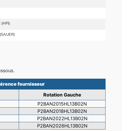
 (HPI)
 (SAUER)
essous.
érence fournisseur
Rotation Gauche
P2BAN2015HL13B02N
P2BAN2018HL13B02N
N
P2BAN2022HL13B02N
N
P2BAN2026HL13B02N