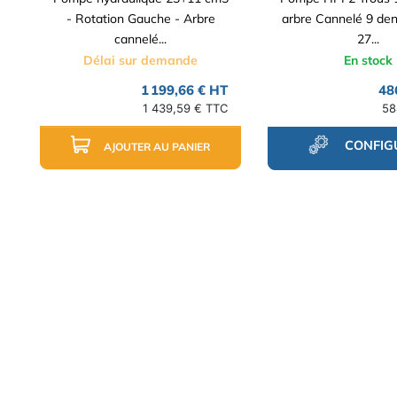
- Rotation Gauche - Arbre
arbre Cannelé 9 den
cannelé...
27...
Délai sur demande
En stock
1 199,66 € HT
48
1 439,59 € TTC
58
CONFIG
AJOUTER AU PANIER