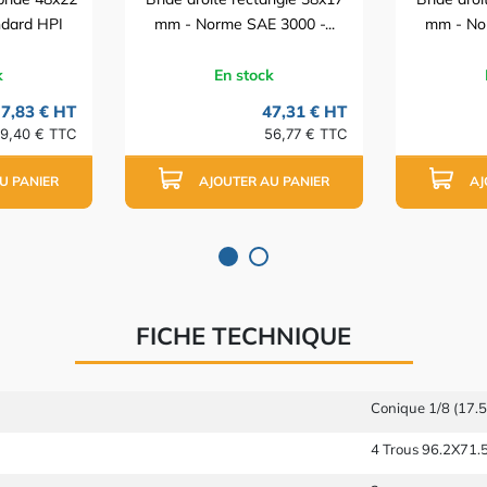
ndard HPI
mm - Norme SAE 3000 -...
mm - Nor
k
En stock
7,83 € HT
47,31 € HT
9,40 € TTC
56,77 € TTC
U PANIER
AJOUTER AU PANIER
AJ
FICHE TECHNIQUE
Conique 1/8 (17.5
4 Trous 96.2X71.5