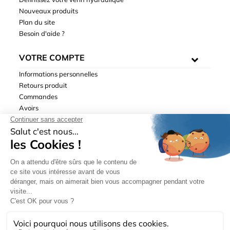
Nouveaux produits
Plan du site
Besoin d'aide ?
VOTRE COMPTE
Informations personnelles
Retours produit
Commandes
Avoirs
Adresses
Bons de réduction
Mentions légales
|
Données personnelles
|
Conditions générales
de ventes
| © Hydrodis 2003-2026. Tous droits réservés