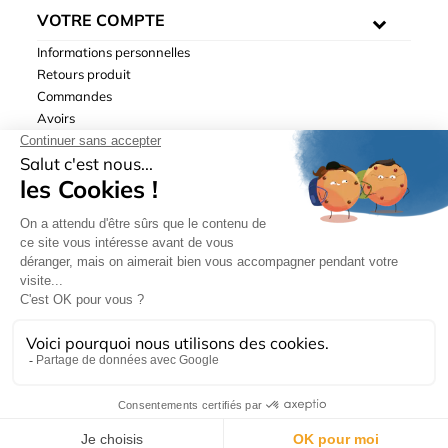
VOTRE COMPTE
Informations personnelles
Retours produit
Commandes
Avoirs
Adresses
Bons de réduction
Mentions légales
|
Données personnelles
|
Conditions générales
de ventes
| © Hydrodis 2003-2026. Tous droits réservés