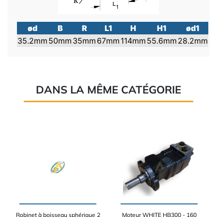
ød
B
R
L1
H
H1
ød1
35.2mm
50mm
35mm
67mm
114mm
55.6mm
28.2mm
DANS LA MÊME CATÉGORIE
Robinet à boisseau sphérique 2
Moteur WHITE HB300 - 160