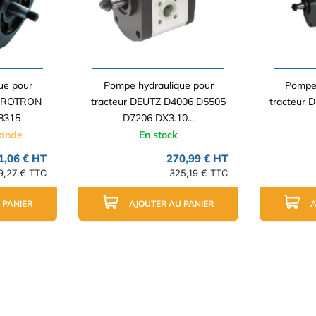
ue pour
Pompe hydraulique pour
Pompe 
AGROTRON
tracteur DEUTZ D4006 D5505
tracteur 
8315
D7206 DX3.10...
mande
En stock
1,06 € HT
270,99 € HT
9,27 € TTC
325,19 € TTC
 PANIER
AJOUTER AU PANIER
A