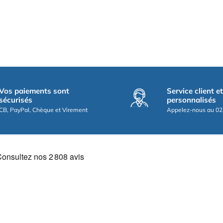
Vos paiements sont
Service client e
sécurisés
personnalisés
CB, PayPal, Chèque et Virement
Appelez-nous au 02