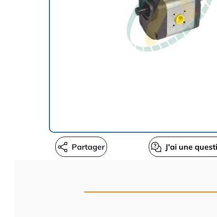
Partager
J'ai une quest