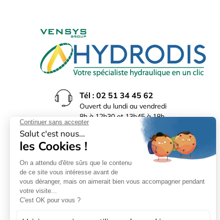
Tél : 02 51 34 45 62
Ouvert du lundi au vendredi
8h à 12h30 et 13h45 à 18h
(17h30 le vendredi)
Rue du Bocage La Ribotière
85170 Le Poiré sur Vie