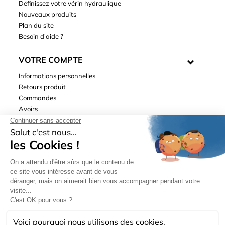
Définissez votre vérin hydraulique
Nouveaux produits
Plan du site
Besoin d'aide ?
VOTRE COMPTE
Informations personnelles
Retours produit
Commandes
Avoirs
Adresses
Bons de réduction
Mentions légales
|
Données personnelles
|
Conditions générales
de ventes
| © Hydrodis 2003-2026. Tous droits réservés