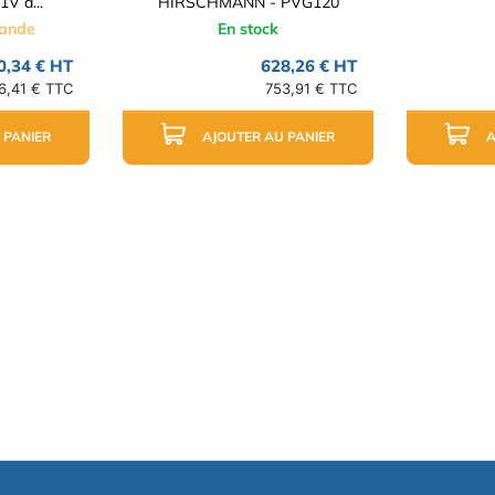
V à...
HIRSCHMANN - PVG120
mande
En stock
0,34 € HT
628,26 € HT
6,41 € TTC
753,91 € TTC
 PANIER
AJOUTER AU PANIER
A