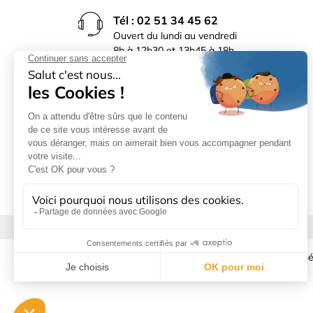
Tél : 02 51 34 45 62
Ouvert du lundi au vendredi
8h à 12h30 et 13h45 à 18h
(17h30 le vendredi)
Rue du Bocage La Ribotière
85170 Le Poiré sur Vie
Mentions légales
|
Donné