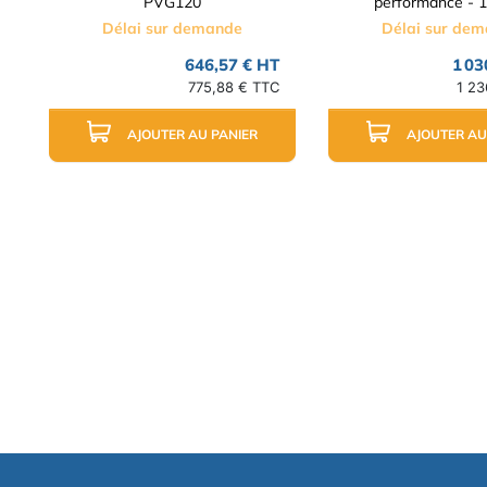
PVG120
performance - 11
Délai sur demande
Délai sur de
646,57 € HT
1 03
775,88 € TTC
1 23
AJOUTER AU PANIER
AJOUTER AU