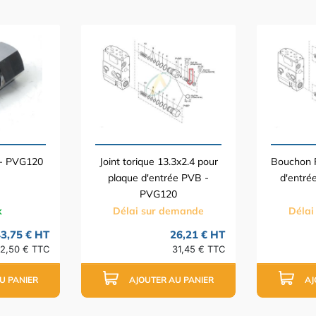
 - PVG120
Joint torique 13.3x2.4 pour
Bouchon 
plaque d'entrée PVB -
d'entré
PVG120
k
Délai sur demande
Délai
3,75 € HT
26,21 € HT
2,50 € TTC
31,45 € TTC
U PANIER
AJOUTER AU PANIER
AJ