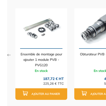
ur
-
 HT
TTC
Ensemble de montage pour
Obturateur PVB
ajouter 1 module PVB -
PVG120
En stock
En stoc
187,72 € HT
4
225,26 € TTC
5
AJOUTER AU PANIER
AJOUTER A