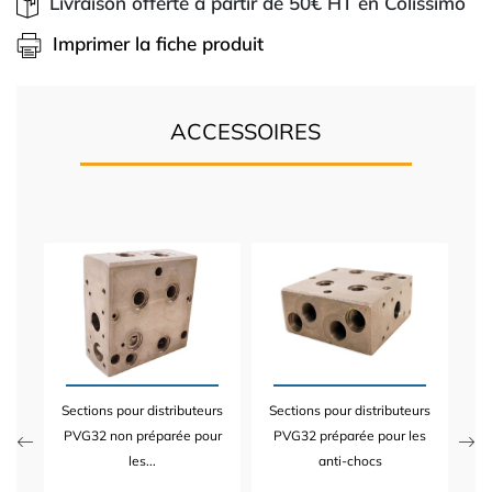
Livraison offerte à partir de 50€ HT en Colissimo
Imprimer la fiche produit
ACCESSOIRES
R
Sections pour distributeurs
Sections pour distributeurs
 HT
PVG32 non préparée pour
PVG32 préparée pour les
TTC
les...
anti-chocs